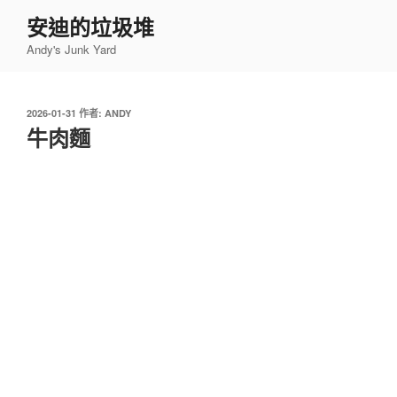
跳
安迪的垃圾堆
至
Andy's Junk Yard
主
要
內
發
2026-01-31
作者:
ANDY
容
佈
牛肉麵
於