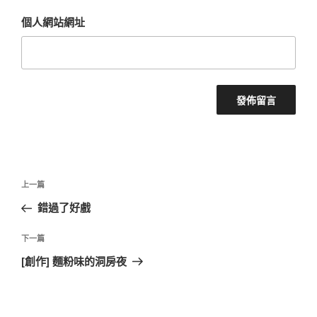
個人網站網址
文
上
上一篇
章
一
錯過了好戲
導
篇
覽
文
下
下一篇
章
一
[創作] 麵粉味的洞房夜
篇
文
章