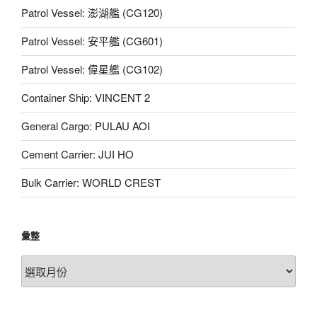
Patrol Vessel: 澎湖艦 (CG120)
Patrol Vessel: 安平艦 (CG601)
Patrol Vessel: 偉星艦 (CG102)
Container Ship: VINCENT 2
General Cargo: PULAU AOI
Cement Carrier: JUI HO
Bulk Carrier: WORLD CREST
彙整
彙
整