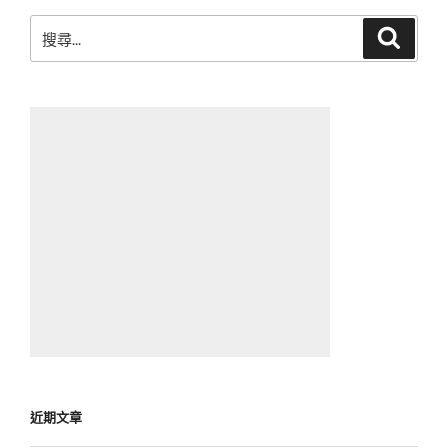
搜
搜
尋
尋
關
鍵
字:
近期文章