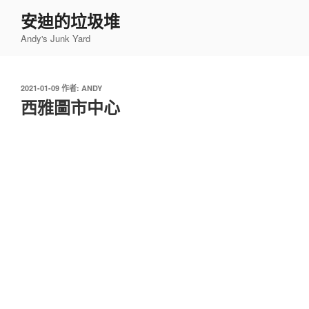
跳
安迪的垃圾堆
至
Andy's Junk Yard
主
要
內
發
2021-01-09
作者:
ANDY
容
佈
西雅圖市中心
於