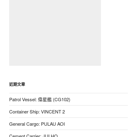
近期文章
Patrol Vessel: 偉星艦 (CG102)
Container Ship: VINCENT 2
General Cargo: PULAU AOI
Cement Carrier: JUI HO