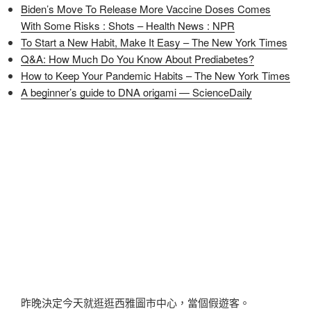
Biden’s Move To Release More Vaccine Doses Comes
With Some Risks : Shots – Health News : NPR
To Start a New Habit, Make It Easy – The New York Times
Q&A: How Much Do You Know About Prediabetes?
How to Keep Your Pandemic Habits – The New York Times
A beginner’s guide to DNA origami — ScienceDaily
昨晚決定今天就逛逛西雅圖市中心，當個假遊客。