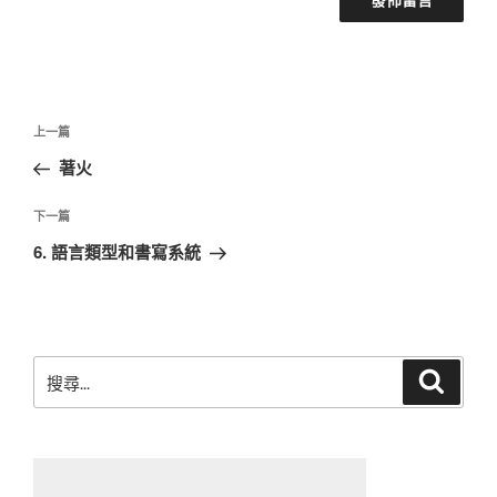
文
上
上一篇
章
一
著火
導
篇
覽
文
下
下一篇
章
一
6. 語言類型和書寫系統
篇
文
章
搜
搜
尋
尋
關
鍵
字: