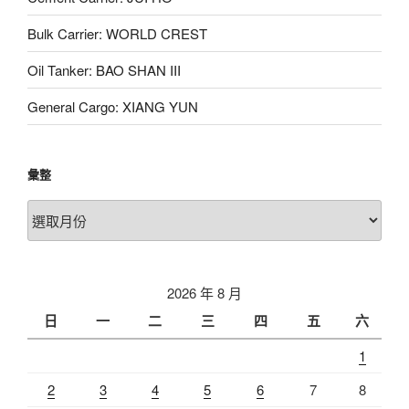
Bulk Carrier: WORLD CREST
Oil Tanker: BAO SHAN III
General Cargo: XIANG YUN
彙整
彙
整
2026 年 8 月
日
一
二
三
四
五
六
1
2
3
4
5
6
7
8