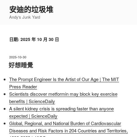
跳
安迪的垃圾堆
至
Andy's Junk Yard
主
要
內
日期:
2025 年 10 月 30 日
容
發
2025-10-30
佈
好想睡覺
於
The Prompt Engineer Is the Artist of Our Age | The MIT
Press Reader
Scientists discover metformin may block key exercise
benefits | ScienceDaily
A silent kidney crisis is spreading faster than anyone
expected | ScienceDaily
Global, Regional, and National Burden of Cardiovascular
Diseases and Risk Factors in 204 Countries and Territories,