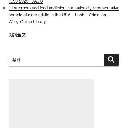
1990-2023 | JACC
Ultra‐processed food addiction in a nationally representative
sample of older adults in the USA – Loch – Addiction –
Wiley Online Library
〈好
閱讀全文
想
睡
覺〉
搜
搜
尋
尋
關
鍵
字: