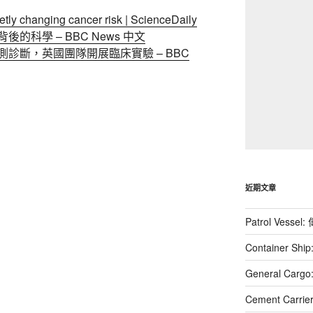
tly changing cancer risk | ScienceDaily
科學 – BBC News 中文
診斷，英國團隊開展臨床實驗 – BBC
近期文章
Patrol Vessel
Container Shi
General Cargo
Cement Carrier