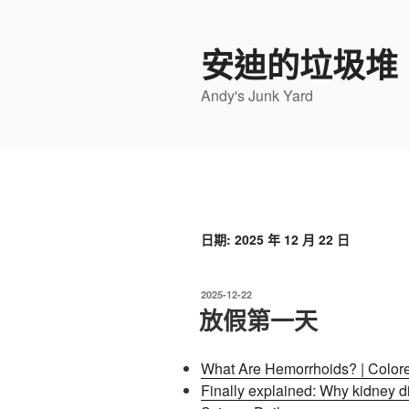
跳
至
安迪的垃圾堆
主
要
Andy's Junk Yard
內
容
日期:
2025 年 12 月 22 日
發
2025-12-22
佈
放假第一天
於
What Are Hemorrhoids? | Color
Finally explained: Why kidney di