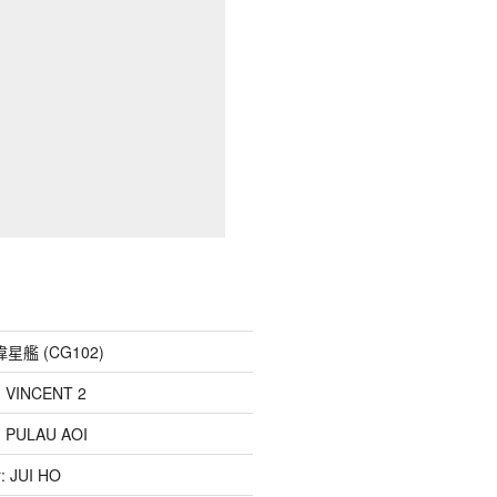
: 偉星艦 (CG102)
p: VINCENT 2
: PULAU AOI
: JUI HO