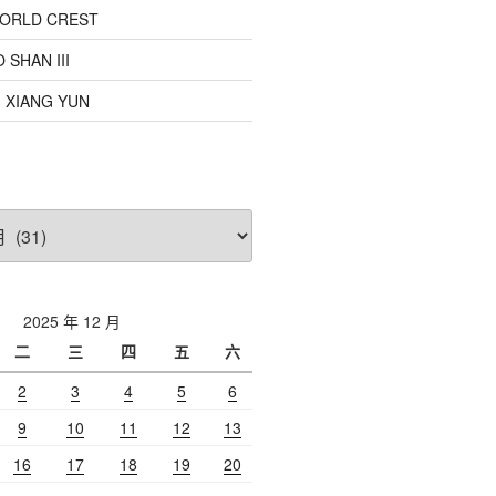
 WORLD CREST
O SHAN III
: XIANG YUN
2025 年 12 月
二
三
四
五
六
2
3
4
5
6
9
10
11
12
13
16
17
18
19
20