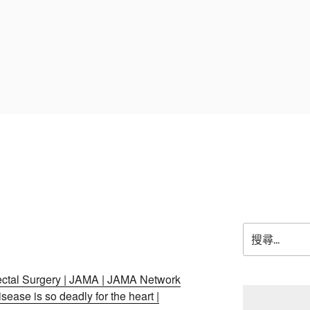
搜
尋
關
鍵
ectal Surgery | JAMA | JAMA Network
字:
sease is so deadly for the heart |