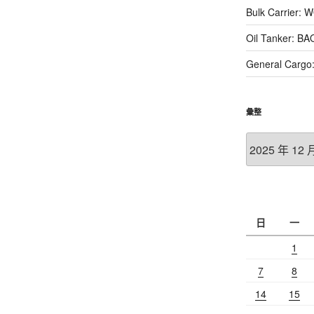
Bulk Carrier:
Oil Tanker: BA
General Cargo
彙整
彙
整
日
一
1
7
8
14
15