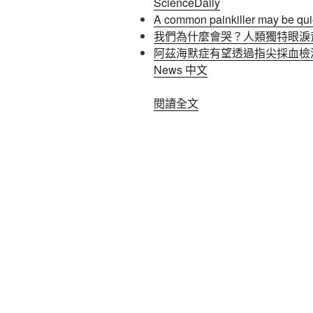
ScienceDaily
A common painkiller may be quie
我們為什麼會哭？人類獨特眼淚背後的
阿茲海默症有望透過指尖採血檢測
News 中文
〈放
閱讀全文
假
第
一
天〉