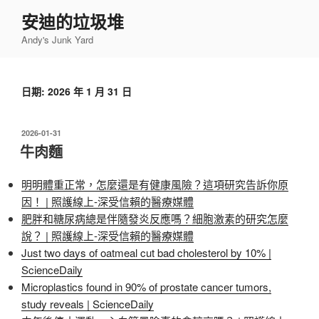
跳
安迪的垃圾堆
至
Andy's Junk Yard
主
要
內
日期:
2026 年 1 月 31 日
容
發
2026-01-31
佈
牛肉麵
於
明明體重正常，怎麼還是有健康風險？這項研究告訴你原
因！ | 照護線上-深受信賴的醫療媒體
肥胖和糖尿病總是伴隨發炎反應嗎？細胞激素的研究怎麼
說？ | 照護線上-深受信賴的醫療媒體
Just two days of oatmeal cut bad cholesterol by 10% |
ScienceDaily
Microplastics found in 90% of prostate cancer tumors,
study reveals | ScienceDaily