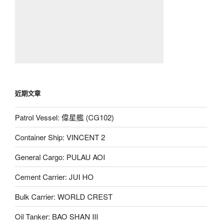
近期文章
Patrol Vessel: 偉星艦 (CG102)
Container Ship: VINCENT 2
General Cargo: PULAU AOI
Cement Carrier: JUI HO
Bulk Carrier: WORLD CREST
Oil Tanker: BAO SHAN III