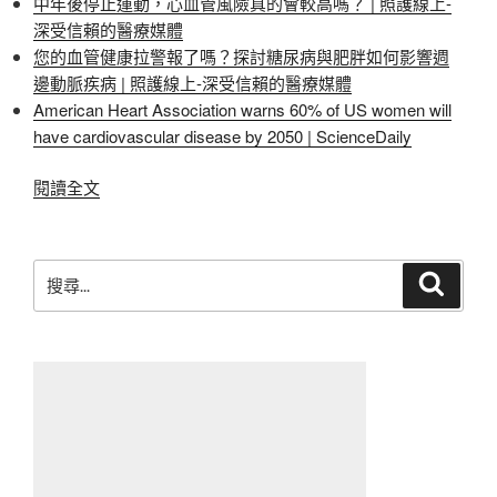
中年後停止運動，心血管風險真的會較高嗎？ | 照護線上-
深受信賴的醫療媒體
您的血管健康拉警報了嗎？探討糖尿病與肥胖如何影響週
邊動脈疾病 | 照護線上-深受信賴的醫療媒體
American Heart Association warns 60% of US women will
have cardiovascular disease by 2050 | ScienceDaily
〈牛
閱讀全文
肉
麵〉
搜
搜
尋
尋
關
鍵
字: