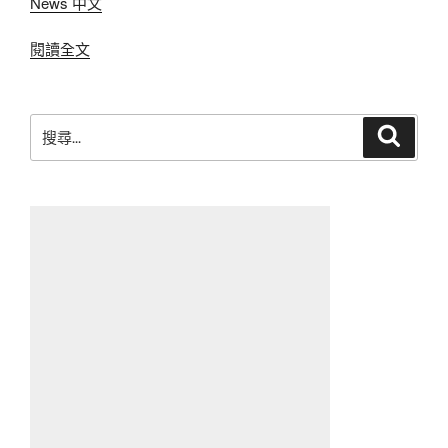
News 中文
〈卡
閱讀全文
住〉
搜
搜
尋
尋
關
鍵
字: