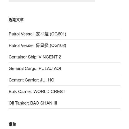
近期文章
Patrol Vessel: 安平艦 (CG601)
Patrol Vessel: 偉星艦 (CG102)
Container Ship: VINCENT 2
General Cargo: PULAU AOI
Cement Carrier: JUI HO
Bulk Carrier: WORLD CREST
Oil Tanker: BAO SHAN III
彙整