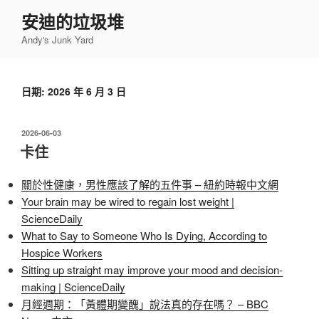
跳
安迪的垃圾堆
至
Andy's Junk Yard
主
要
內
日期:
2026 年 6 月 3 日
容
發
2026-06-03
佈
卡住
於
關於性健康，男性應該了解的五件事 – 紐約時報中文網
Your brain may be wired to regain lost weight |
ScienceDaily
What to Say to Someone Who Is Dying, According to
Hospice Workers
Sitting up straight may improve your mood and decision-
making | ScienceDaily
月經週期：「黃體期變醜」說法真的存在嗎？ – BBC