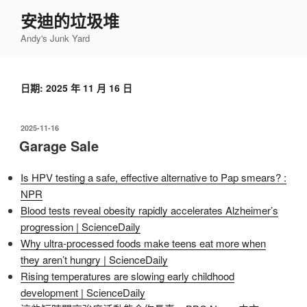
跳
安迪的垃圾堆
至
Andy's Junk Yard
主
要
內
日期:
2025 年 11 月 16 日
容
發
2025-11-16
佈
Garage Sale
於
Is HPV testing a safe, effective alternative to Pap smears? :
NPR
Blood tests reveal obesity rapidly accelerates Alzheimer’s
progression | ScienceDaily
Why ultra-processed foods make teens eat more when
they aren’t hungry | ScienceDaily
Rising temperatures are slowing early childhood
development | ScienceDaily