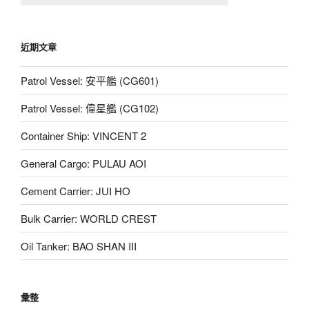
近期文章
Patrol Vessel: 安平艦 (CG601)
Patrol Vessel: 偉星艦 (CG102)
Container Ship: VINCENT 2
General Cargo: PULAU AOI
Cement Carrier: JUI HO
Bulk Carrier: WORLD CREST
Oil Tanker: BAO SHAN III
彙整