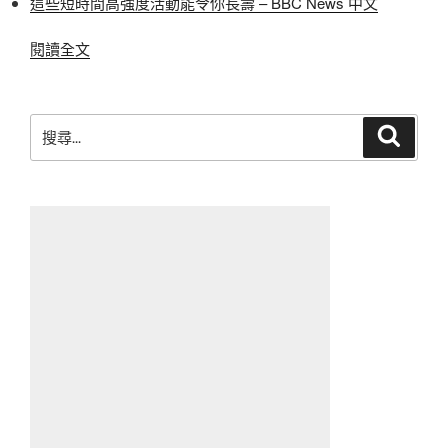
這些短時間高強度活動能令你長壽 – BBC News 中文
〈Garage
閱讀全文
Sale〉
搜
搜
尋
尋
關
鍵
字: