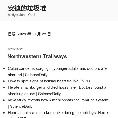
跳
安迪的垃圾堆
至
Andy's Junk Yard
主
要
內
日期:
2025 年 11 月 22 日
容
發
2025-11-22
佈
Northwestern Trailways
於
Colon cancer is surging in younger adults and doctors are
alarmed | ScienceDaily
How to spot signs of holiday heart trouble : NPR
He ate a hamburger and died hours later. Doctors found a
shocking cause | ScienceDaily
New study reveals how kimchi boosts the immune system
| ScienceDaily
Heart attacks and strokes spike during the holidays. Here’s