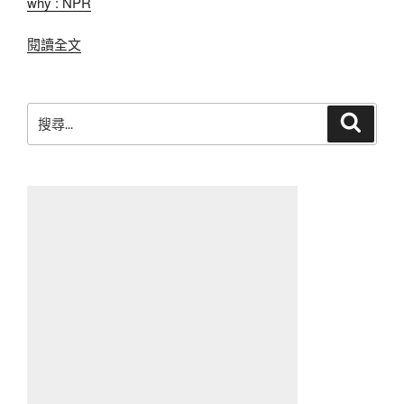
why : NPR
〈Northwestern
閱讀全文
Trailways〉
搜
搜
尋
尋
關
鍵
字: