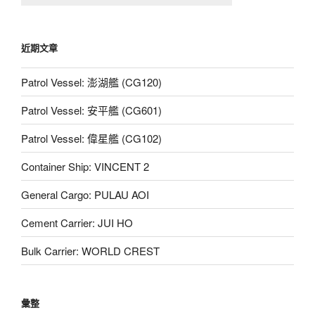
近期文章
Patrol Vessel: 澎湖艦 (CG120)
Patrol Vessel: 安平艦 (CG601)
Patrol Vessel: 偉星艦 (CG102)
Container Ship: VINCENT 2
General Cargo: PULAU AOI
Cement Carrier: JUI HO
Bulk Carrier: WORLD CREST
彙整